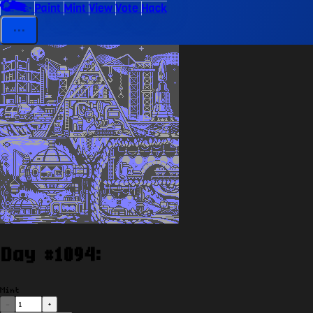
Paint
Mint
View
Vote
Hack
⋯
Day #
1094
:
Mint
-
+